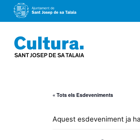
Vés
al
contingut
« Tots els Esdeveniments
Aquest esdeveniment ja ha