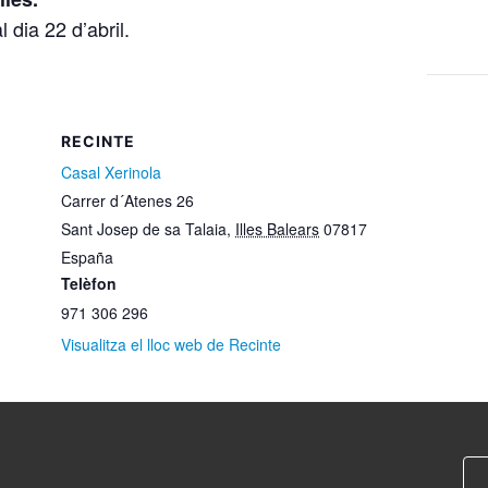
l dia 22 d’abril.
RECINTE
Casal Xerinola
Carrer d´Atenes 26
Sant Josep de sa Talaia
,
Illes Balears
07817
España
Telèfon
971 306 296
Visualitza el lloc web de Recinte