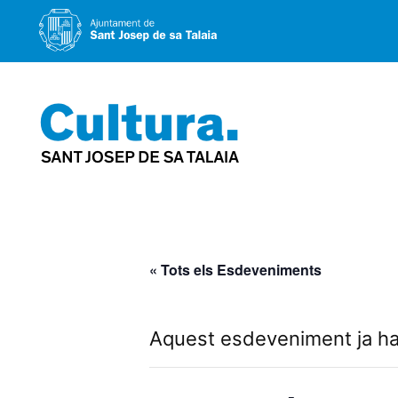
Vés
al
contingut
« Tots els Esdeveniments
Aquest esdeveniment ja ha