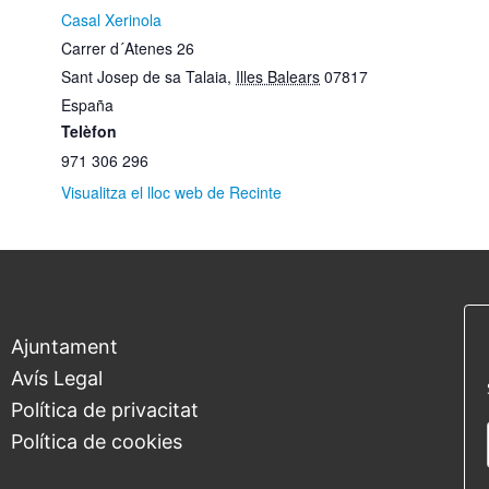
Casal Xerinola
Carrer d´Atenes 26
Sant Josep de sa Talaia
,
Illes Balears
07817
España
Telèfon
971 306 296
Visualitza el lloc web de Recinte
Ajuntament
Avís Legal
Política de privacitat
Política de cookies