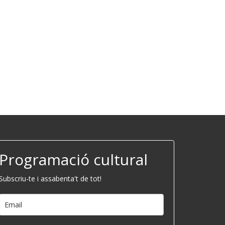
Programació cultural
Subscriu-te i assabenta't de tot!