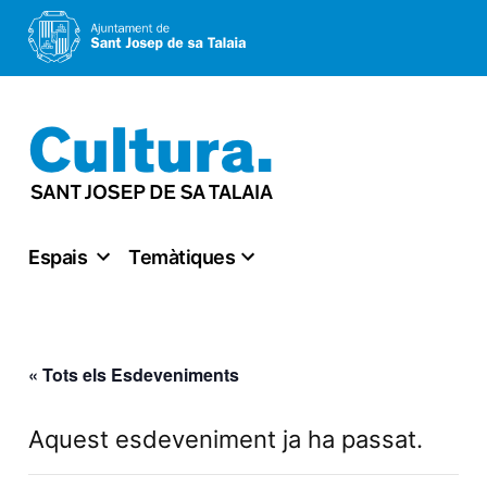
Vés
al
contingut
Espais
Temàtiques
« Tots els Esdeveniments
Aquest esdeveniment ja ha passat.