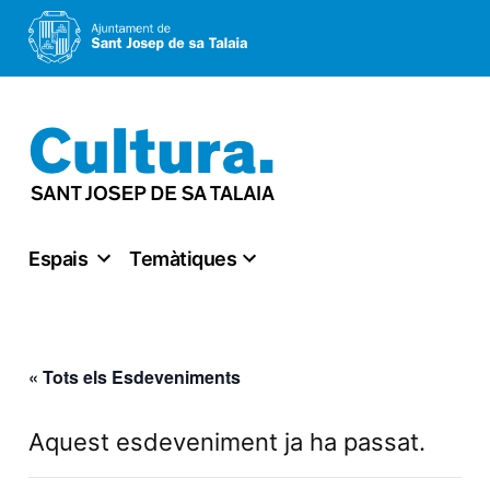
Vés
al
contingut
Espais
Temàtiques
« Tots els Esdeveniments
Aquest esdeveniment ja ha passat.