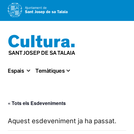
Vés
al
contingut
Espais
Temàtiques
« Tots els Esdeveniments
Aquest esdeveniment ja ha passat.