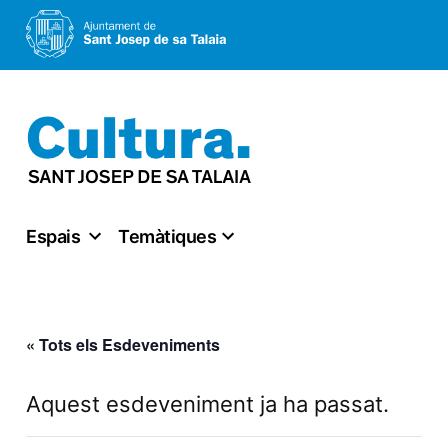
Vés
al
contingut
Espais
Temàtiques
« Tots els Esdeveniments
Aquest esdeveniment ja ha passat.