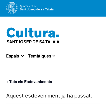
Vés
al
contingut
Espais
Temàtiques
« Tots els Esdeveniments
Aquest esdeveniment ja ha passat.