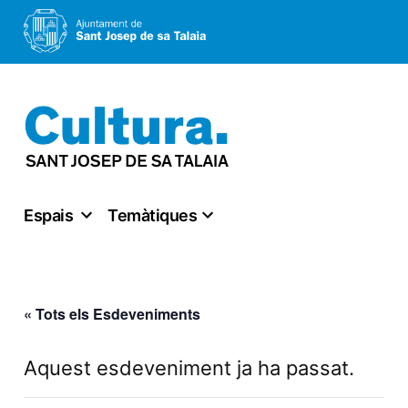
Vés
al
contingut
Espais
Temàtiques
« Tots els Esdeveniments
Aquest esdeveniment ja ha passat.