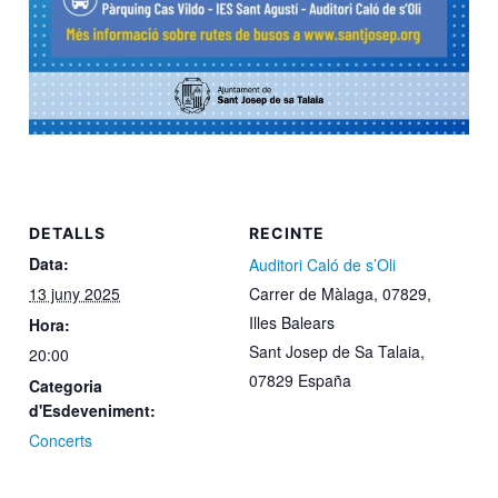
DETALLS
RECINTE
Data:
Auditori Caló de s’Oli
13 juny 2025
Carrer de Màlaga, 07829,
Illes Balears
Hora:
Sant Josep de Sa Talaia
,
20:00
07829
España
Categoria
d'Esdeveniment:
Concerts