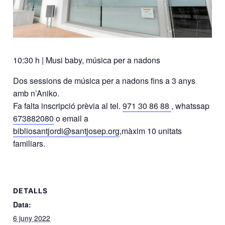
10:30 h | Musi baby, música per a nadons
Dos sessions de música per a nadons fins a 3 anys
amb n’Aniko.
Fa falta inscripció prèvia al tel.
971 30 86 88
, whatssap
673882080
o email a
bibliosantjordi@santjosep.org
,màxim 10 unitats
familiars.
DETALLS
Data:
6 juny 2022