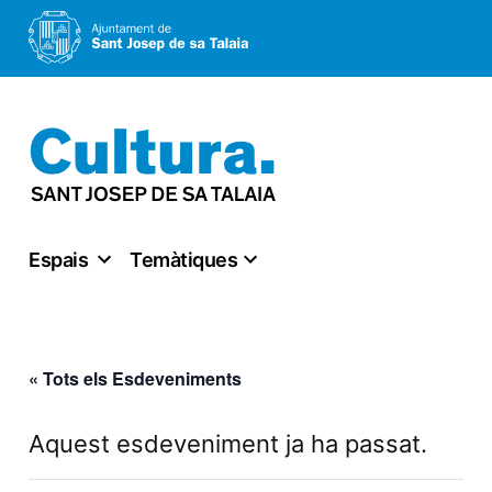
Vés
al
contingut
Espais
Temàtiques
« Tots els Esdeveniments
Aquest esdeveniment ja ha passat.