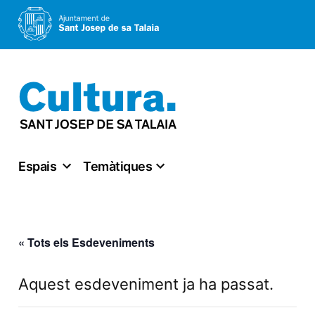
Vés
al
contingut
Espais
Temàtiques
« Tots els Esdeveniments
Aquest esdeveniment ja ha passat.