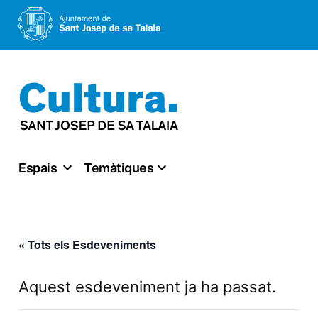
Vés
al
contingut
Espais
Temàtiques
« Tots els Esdeveniments
Aquest esdeveniment ja ha passat.