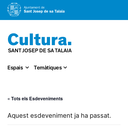
Vés
al
contingut
Espais
Temàtiques
« Tots els Esdeveniments
Aquest esdeveniment ja ha passat.