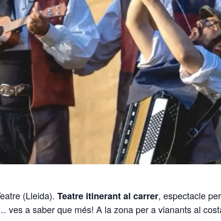
eatre (Lleida).
,
espectacle per 
Teatre itinerant
al
carrer
i… ves
a saber que més! A la zona per a vianants al cost