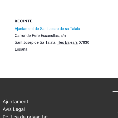
RECINTE
Ajuntament de Sant Josep de sa Talaia
Carrer de Pere Escanellas, s/n
Sant Josep de Sa Talaia
,
Illes Balears
07830
España
Ajuntament
Avís Legal
Política de privacitat