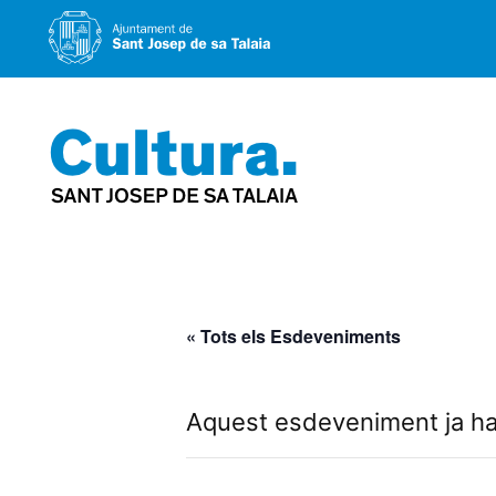
Vés
al
contingut
« Tots els Esdeveniments
Aquest esdeveniment ja ha