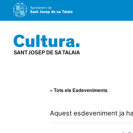
Vés
al
contingut
« Tots els Esdeveniments
Aquest esdeveniment ja ha