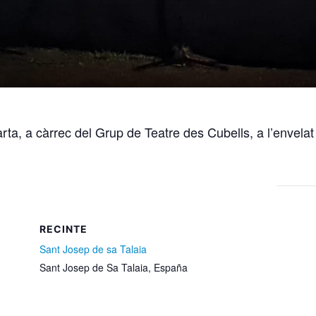
ta, a càrrec del Grup de Teatre des Cubells, a l’envela
.
RECINTE
Sant Josep de sa Talaia
Sant Josep de Sa Talaia
,
España