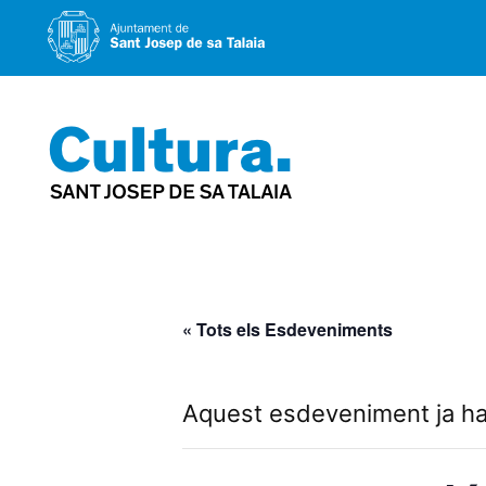
Vés
al
contingut
« Tots els Esdeveniments
Aquest esdeveniment ja ha