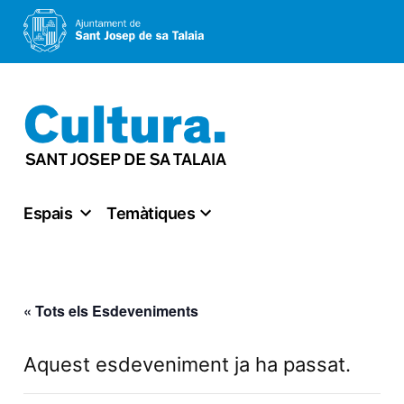
Vés
al
contingut
Espais
Temàtiques
« Tots els Esdeveniments
Aquest esdeveniment ja ha passat.