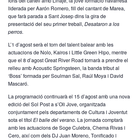
forts del cartell amb Linaje, la jove formació navarresa
liderada per Aarón Romero, fill del cantant de Marea,
que farà parada a Sant Josep dins la gira de
presentació del seu primer treball,
Desataron a los
perros.
L’1 d’agost serà el torn del talent balear amb les
actuacions de Nolo, Kairos i Little Green Hipo, mentre
que el 8 d’agost Great River Road tornarà a prendre el
relleu amb Acoustic Springsteen, la banda tribut al
‘Boss’ formada per Soulman Sal, Raúl Moya i David
Mascaró.
La programació continuarà el 15 d’agost amb una nova
edició del Sol Post a s’Oli Jove, organitzada
conjuntament pels departaments de Cultura i Joventut
sota el títol
El baile del verano.
La jornada comptarà
amb les actuacions de Soge Culebra, Chema Rivas i
Cero, així com dels DJ Juan Moreno, Tonificado i