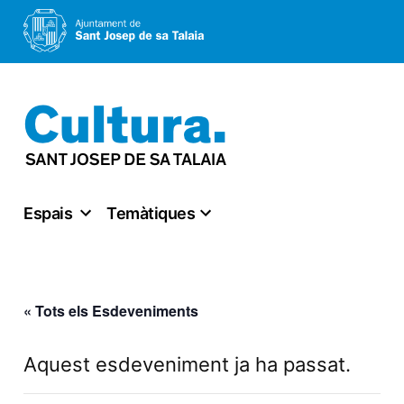
Vés
al
contingut
Espais
Temàtiques
« Tots els Esdeveniments
Aquest esdeveniment ja ha passat.