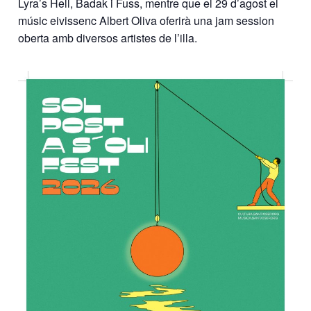
Lyra’s Hell, Badak i Fuss, mentre que el 29 d’agost el
músic eivissenc Albert Oliva oferirà una jam session
oberta amb diversos artistes de l’illa.