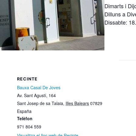
Dimarts i Dij
Dilluns a Di
Dissabte: 18
RECINTE
Bauxa Casal De Joves
Av. Sant Agustí, 164
Sant Josep de sa Talaia
,
Illes Balears
07829
España
Telèfon
971 804 559
Visualitza el lloc web de Recinte