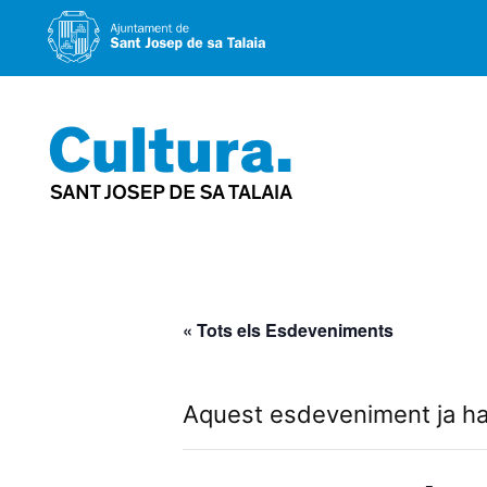
Vés
al
contingut
« Tots els Esdeveniments
Aquest esdeveniment ja ha