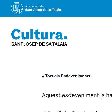
Vés
al
contingut
« Tots els Esdeveniments
Aquest esdeveniment ja ha