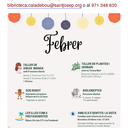
biblioteca.caladebou@santjosep.org
o al
971 348 630