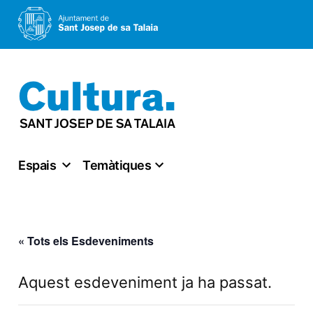
Vés
al
contingut
Espais
Temàtiques
« Tots els Esdeveniments
Aquest esdeveniment ja ha passat.