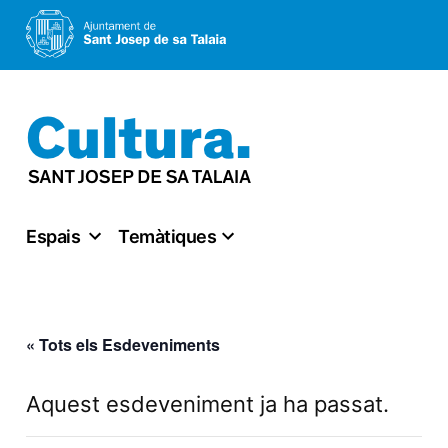
Vés
al
contingut
Espais
Temàtiques
« Tots els Esdeveniments
Aquest esdeveniment ja ha passat.