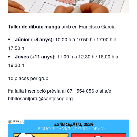
Taller de dibuix manga
amb en Francisco García
Júnior (+8 anys):
10:00 h a 10:50 h / 17:00 h a
17:50 h
Joves (+11 anys):
11:00 h a 12:30 h / 18:00 h a
19:30 h
10 places per grup.
Fa falta inscripció prèvia al 871 554 056 o al’a/e:
bibliosantjordi@santjosep.org