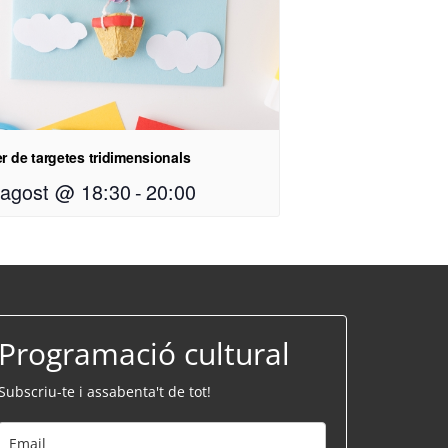
er de targetes tridimensionals
 agost @ 18:30
-
20:00
Programació cultural
Subscriu-te i assabenta't de tot!