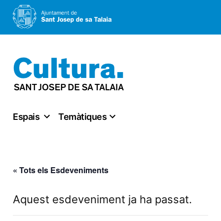
Vés
al
contingut
Espais
Temàtiques
« Tots els Esdeveniments
Aquest esdeveniment ja ha passat.