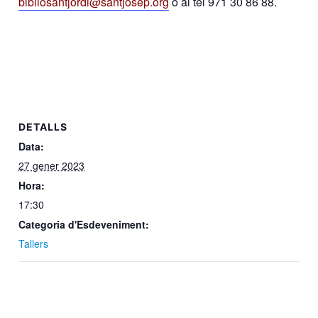
bibliosantjordi@santjosep.org
o al tel 971 30 86 88.
DETALLS
Data:
27 gener 2023
Hora:
17:30
Categoria d'Esdeveniment:
Tallers