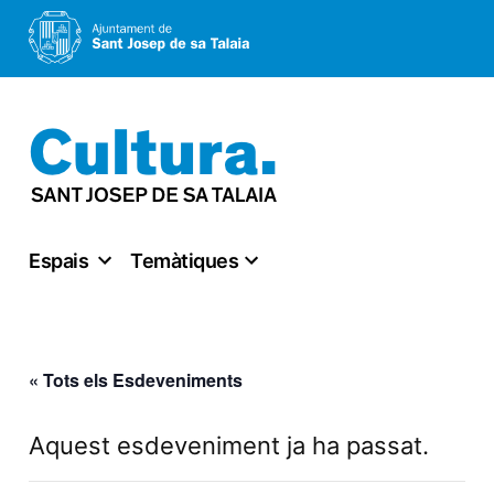
Vés
al
contingut
Espais
Temàtiques
« Tots els Esdeveniments
Aquest esdeveniment ja ha passat.