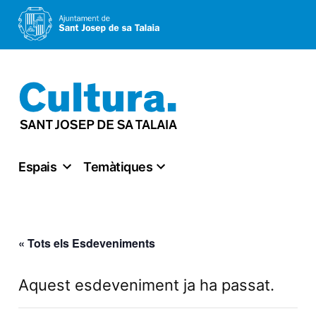
Vés
al
contingut
Espais
Temàtiques
« Tots els Esdeveniments
Aquest esdeveniment ja ha passat.