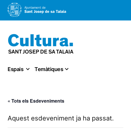
Vés
al
contingut
Espais
Temàtiques
« Tots els Esdeveniments
Aquest esdeveniment ja ha passat.