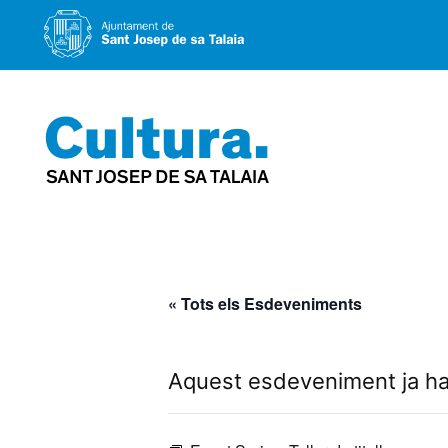
Vés
al
contingut
« Tots els Esdeveniments
Aquest esdeveniment ja ha