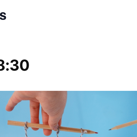
es
18:30