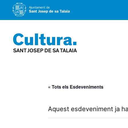
Vés
al
contingut
« Tots els Esdeveniments
Aquest esdeveniment ja ha