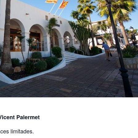
Vicent Palermet
aces limitades.