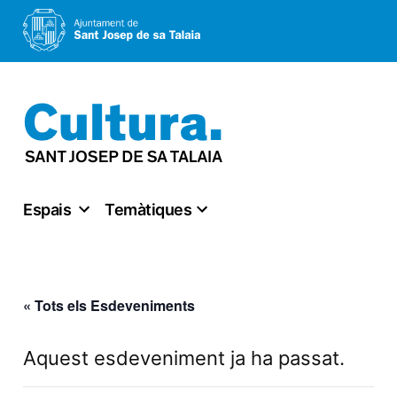
Vés
al
contingut
Espais
Temàtiques
« Tots els Esdeveniments
Aquest esdeveniment ja ha passat.