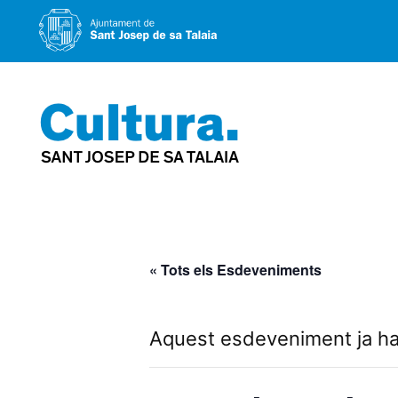
Vés
al
contingut
« Tots els Esdeveniments
Aquest esdeveniment ja ha