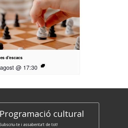
des d’escacs
 agost @ 17:30
Programació cultural
Subscriu-te i assabenta't de tot!