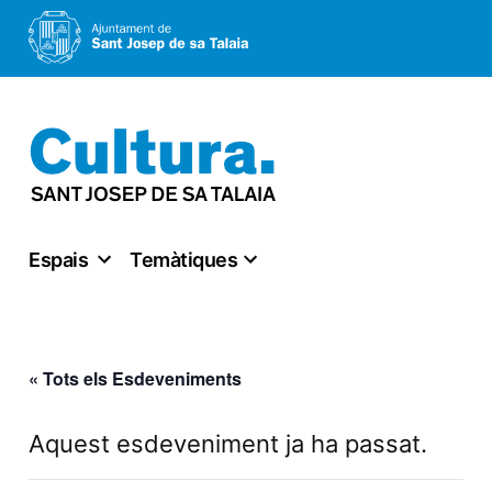
Vés
al
contingut
Espais
Temàtiques
« Tots els Esdeveniments
Aquest esdeveniment ja ha passat.