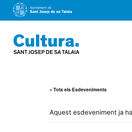
Vés
al
contingut
« Tots els Esdeveniments
Aquest esdeveniment ja ha