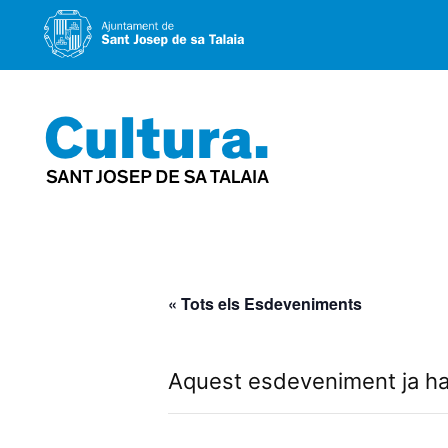
Vés
al
contingut
« Tots els Esdeveniments
Aquest esdeveniment ja ha