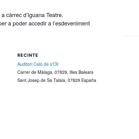
 a càrrec d’Iguana Teatre.
 per a poder accedir a l’esdeveniment
RECINTE
Auditori Caló de s’Oli
Carrer de Màlaga, 07829, Illes Balears
Sant Josep de Sa Talaia
,
07829
España