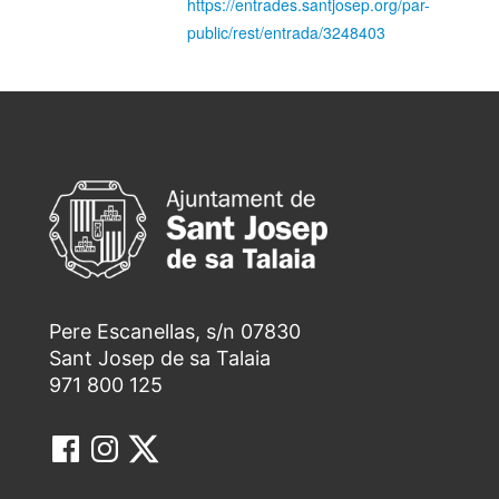
https://entrades.santjosep.org/par-
public/rest/entrada/3248403
Pere Escanellas, s/n 07830
Sant Josep de sa Talaia
971 800 125