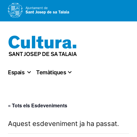
Vés
al
contingut
Espais
Temàtiques
« Tots els Esdeveniments
Aquest esdeveniment ja ha passat.