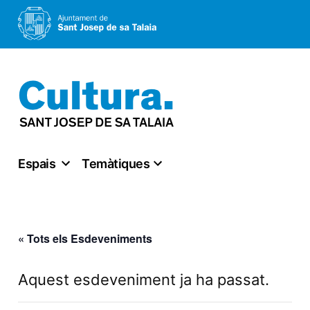
Vés
al
contingut
Espais
Temàtiques
« Tots els Esdeveniments
Aquest esdeveniment ja ha passat.