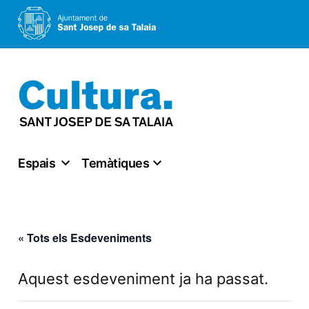
Vés
al
contingut
Espais
Temàtiques
« Tots els Esdeveniments
Aquest esdeveniment ja ha passat.