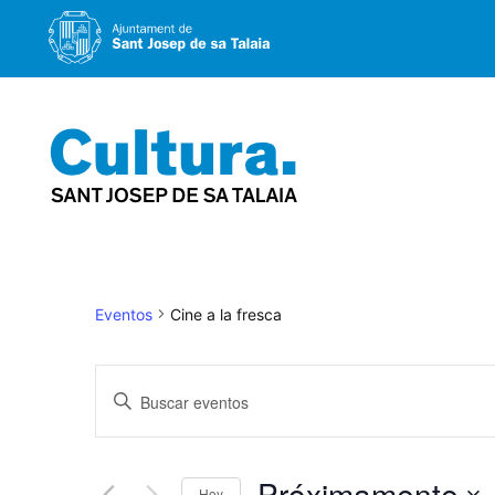
Saltar
al
contenido
Eventos
Cine a la fresca
Navegación
Introduce
la
de
palabra
Próximamente
Hoy