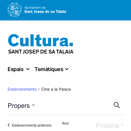
Vés
al
contingut
Espais
Temàtiques
Cine a la fresca
Esdeveniments
Nav
Propers
Cerca
Select
visu
Avui
Pròxims
Esdeveniments anteriors
date.