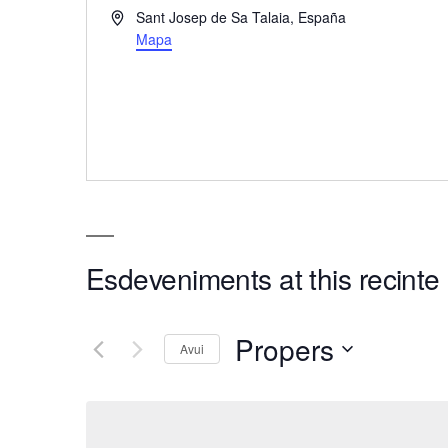
Address
Sant Josep de Sa Talaia
,
España
Mapa
Esdeveniments at this recinte
Propers
Avui
Selecciona
una