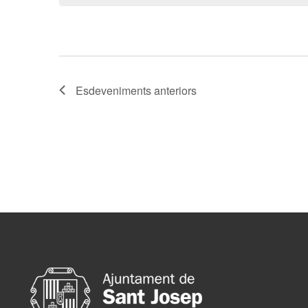
data.
Esdeveniments anteriors