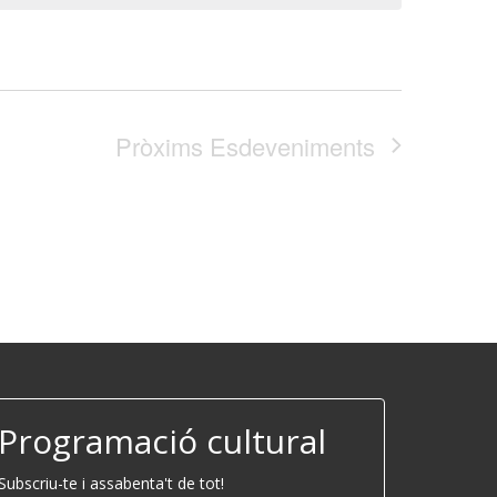
Pròxims
Esdeveniments
Programació cultural
Subscriu-te i assabenta't de tot!