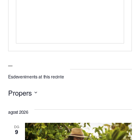
Esdeveniments at this recinte
Propers
Selecciona
agost 2026
una
data.
DG
9