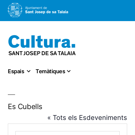
Vés
al
contingut
Espais
Temàtiques
Es Cubells
« Tots els Esdeveniments