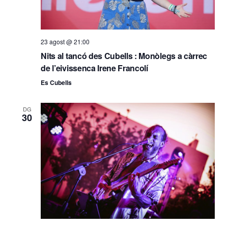
23 agost @ 21:00
Nits al tancó des Cubells : Monòlegs a càrrec
de l’eivissenca Irene Francolí
Es Cubells
DG
30