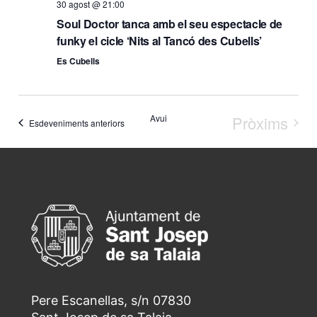
30 agost @ 21:00
Soul Doctor tanca amb el seu espectacle de
funky el cicle ‘Nits al Tancó des Cubells’
Es Cubells
Avui
Pròxims
Esdeveniments anteriors
Esdeven
Pere Escanellas, s/n 07830