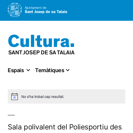
Vés
al
contingut
Espais
Temàtiques
No s'ha trobat cap resultat.
Notice
Sala polivalent del Poliesportiu des