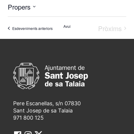
Propers
Selecciona
Avui
Pròxims
una
Esdeveniments anteriors
Esdeven
data.
Pere Escanellas, s/n 07830
Sant Josep de sa Talaia
971 800 125