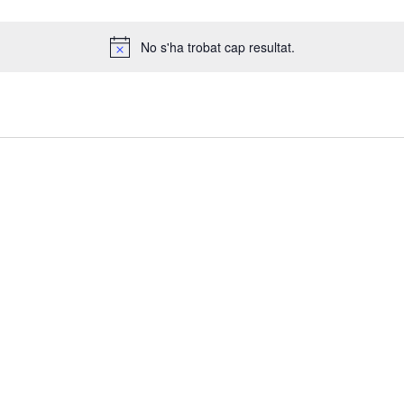
No s'ha trobat cap resultat.
Notice
s