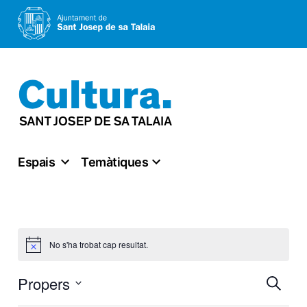
Vés
al
contingut
Espais
Temàtiques
No s'ha trobat cap resultat.
Notice
Nav
Propers
Cerca
Select