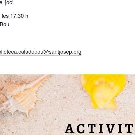
l joc!
 les 17:30 h
 Bou
blioteca.caladebou@santjosep.org