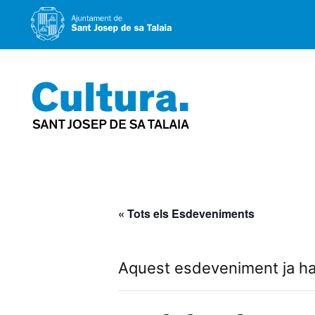
Vés
al
contingut
« Tots els Esdeveniments
Aquest esdeveniment ja ha