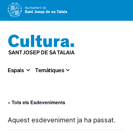
Vés
al
contingut
Espais
Temàtiques
« Tots els Esdeveniments
Aquest esdeveniment ja ha passat.