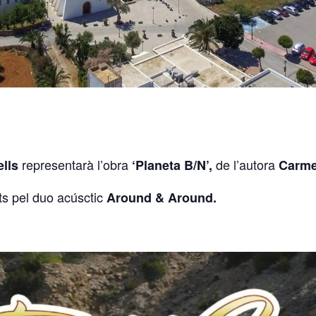
representarà l’obra
de l’autora
lls
‘Planeta B/N’,
Carmen
ats pel duo acúsctic
Around & Around.