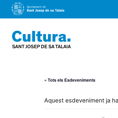
Vés
al
contingut
« Tots els Esdeveniments
Aquest esdeveniment ja ha