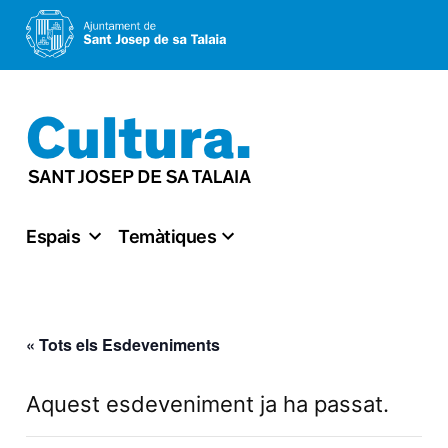
Vés
al
contingut
Espais
Temàtiques
« Tots els Esdeveniments
Aquest esdeveniment ja ha passat.