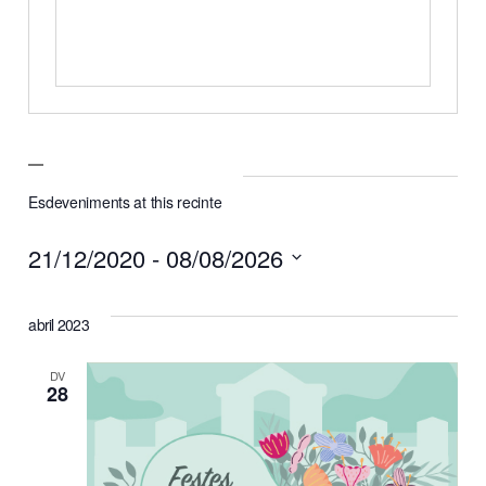
Esdeveniments at this recinte
21/12/2020
 - 
08/08/2026
Selecciona
abril 2023
una
data.
DV
28