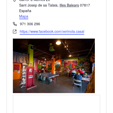
Sant Josep de sa Talaia
,
Illes Balears
07817
España
Mapa
Phone
971 306 296
Website
https://www.facebook.com/xerinola.casal