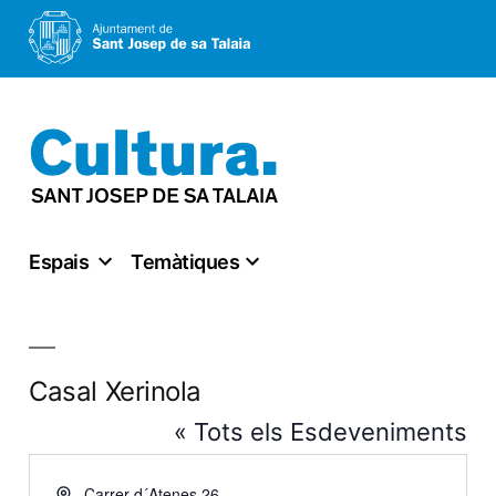
Vés
al
contingut
Espais
Temàtiques
Casal Xerinola
« Tots els Esdeveniments
Address
Carrer d´Atenes 26