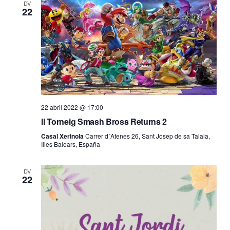
DV
22
22 abril 2022 @ 17:00
II Torneig Smash Bross Returns 2
Casal Xerinola
Carrer d´Atenes 26, Sant Josep de sa Talaia,
Illes Balears, España
DV
22