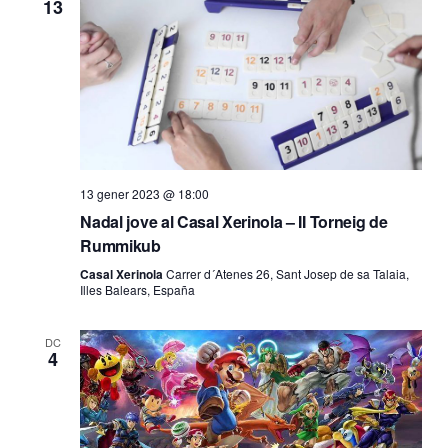
13
13 gener 2023 @ 18:00
Nadal jove al Casal Xerinola – II Torneig de
Rummikub
Casal Xerinola
Carrer d´Atenes 26, Sant Josep de sa Talaia,
Illes Balears, España
DC
4