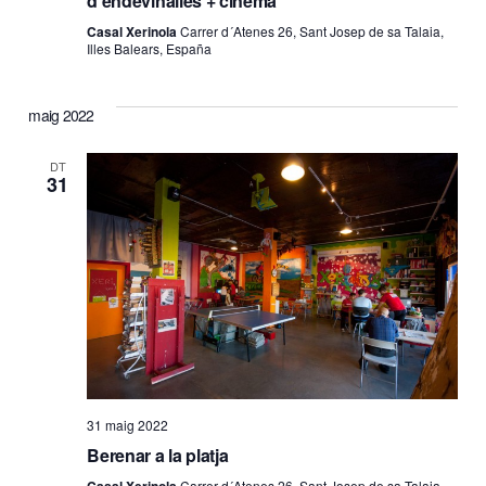
d’endevinalles + cinema
Casal Xerinola
Carrer d´Atenes 26, Sant Josep de sa Talaia,
Illes Balears, España
maig 2022
DT
31
31 maig 2022
Berenar a la platja
Carrer d´Atenes 26, Sant Josep de sa Talaia,