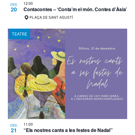
12:00
DES.
20
Contacontes – ‘Conta’m el món. Contes d’Àsia’
PLAÇA DE SANT AGUSTÍ
TEATRE
11:00
DES.
21
“Els nostres cants a les festes de Nadal”