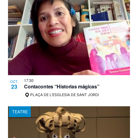
i
cer
d'E
17:30
OCT.
23
Contacontes “Historias mágicas”
PLAÇA DE L’ESGLESIA DE SANT JORDI
TEATRE