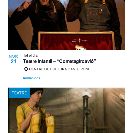
Tot el dia
MARÇ
21
Teatre infantil – “Cometagiroavió”
CENTRE DE CULTURA CAN JERONI
Invitacions
TEATRE