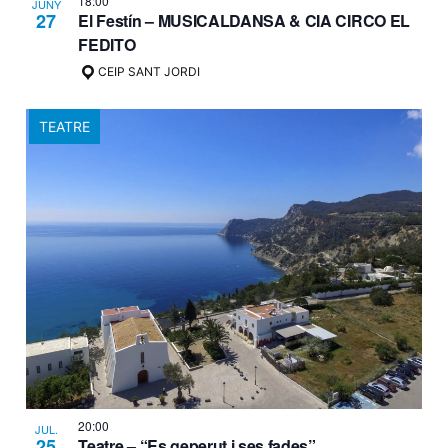
18:00
JUNY
27
El Festín – MUSICALDANSA & CIA CIRCO EL
FEDITO
CEIP SANT JORDI
TEATRE
20:00
JUL.
25
Teatre – “Es geperut i ses fades”