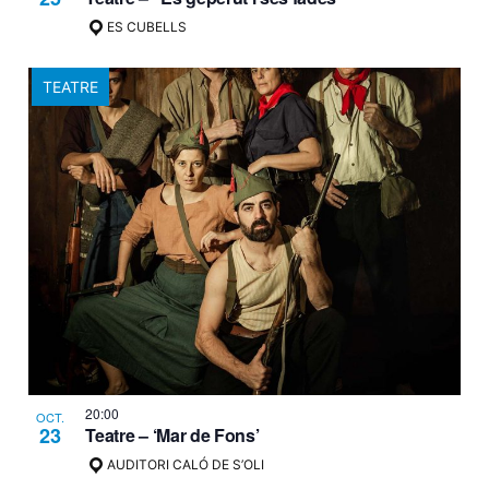
ES CUBELLS
TEATRE
20:00
OCT.
23
Teatre – ‘Mar de Fons’
AUDITORI CALÓ DE S’OLI