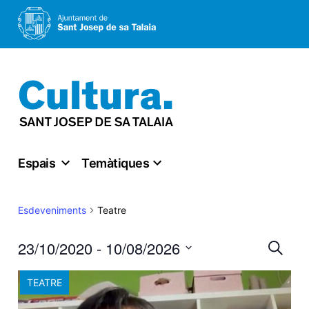
Vés
al
contingut
Espais
Temàtiques
Teatre
Esdeveniments
Nav
23/10/2020
 - 
10/08/2026
Cerca
Select
visu
TEATRE
date.